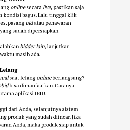
lang
online
secara
live,
pastikan saja
 kondisi bagus. Lalu tinggal klik
ses, pasang
bid
atau penawaran
yang sudah dipersiapkan.
kalahkan
bidder lain,
lanjutkan
waktu masih ada.
Lelang
nual
saat lelang
online
berlangsung?
obid
bisa dimanfaatkan. Caranya
utama aplikasi IBID.
i dari Anda, selanjutnya sistem
g produk yang sudah diincar. Jika
aran Anda, maka produk siap untuk