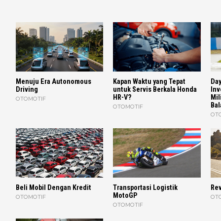
Menuju Era Autonomous
Kapan Waktu yang Tepat
Day
Driving
untuk Servis Berkala Honda
Inv
HR-V?
Mil
OTOMOTIF
Bal
OTOMOTIF
OT
Beli Mobil Dengan Kredit
Transportasi Logistik
Rev
MotoGP
OTOMOTIF
OT
OTOMOTIF