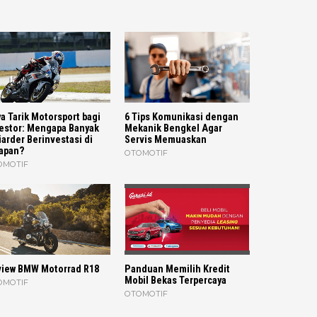
a Tarik Motorsport bagi
6 Tips Komunikasi dengan
estor: Mengapa Banyak
Mekanik Bengkel Agar
iarder Berinvestasi di
Servis Memuaskan
apan?
OTOMOTIF
OMOTIF
iew BMW Motorrad R18
Panduan Memilih Kredit
Mobil Bekas Terpercaya
OMOTIF
OTOMOTIF