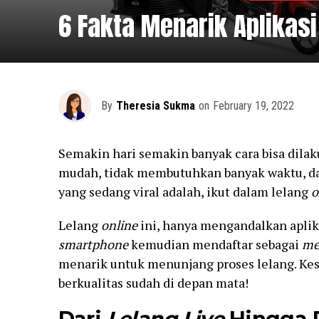
6 Fakta Menarik Aplikasi 
By
Theresia Sukma
on
February 19, 2022
Semakin hari semakin banyak cara bisa dila
mudah, tidak membutuhkan banyak waktu, dan
yang sedang viral adalah, ikut dalam lelang
o
Lelang
online
ini, hanya mengandalkan aplik
smartphone
kemudian mendaftar sebagai
me
menarik untuk menunjang proses lelang. K
berkualitas sudah di depan mata!
Dari
Lelang Live
Hingga 