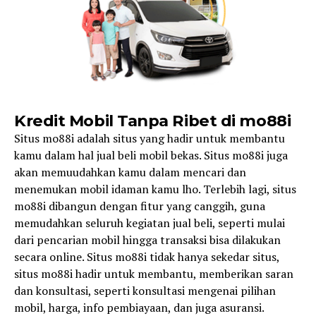
Kredit Mobil Tanpa Ribet di mo88i
Situs mo88i adalah situs yang hadir untuk membantu
kamu dalam hal jual beli mobil bekas. Situs mo88i juga
akan memuudahkan kamu dalam mencari dan
menemukan mobil idaman kamu lho. Terlebih lagi, situs
mo88i dibangun dengan fitur yang canggih, guna
memudahkan seluruh kegiatan jual beli, seperti mulai
dari pencarian mobil hingga transaksi bisa dilakukan
secara online. Situs mo88i tidak hanya sekedar situs,
situs mo88i hadir untuk membantu, memberikan saran
dan konsultasi, seperti konsultasi mengenai pilihan
mobil, harga, info pembiayaan, dan juga asuransi.