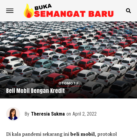
OTOMOTIF
Beli Mobil Dengan Kredit
By
Theresia Sukma
on
April 2, 2022
Di kala pandemi sekarang ini
beli mobil
, protokol