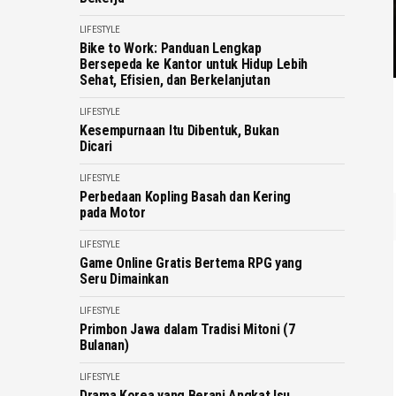
LIFESTYLE
Bike to Work: Panduan Lengkap
Bersepeda ke Kantor untuk Hidup Lebih
Sehat, Efisien, dan Berkelanjutan
LIFESTYLE
Kesempurnaan Itu Dibentuk, Bukan
Dicari
LIFESTYLE
Perbedaan Kopling Basah dan Kering
pada Motor
LIFESTYLE
Game Online Gratis Bertema RPG yang
Seru Dimainkan
LIFESTYLE
Primbon Jawa dalam Tradisi Mitoni (7
Bulanan)
LIFESTYLE
Drama Korea yang Berani Angkat Isu