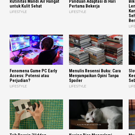
Rutinitas Mandi Air Hangat
Panduan Adaptasi di Hari
Bik
untuk Kulit Sehat
Pertama Bekerja
Len
Kan
LIFESTYLE
LIFESTYLE
Seh
Ber
LIF
Fenomena Game PC Early
Menulis Resensi Buku: Cara
Slo
Access: Potensi atau
Menyampaikan Opini Tanpa
Kes
Perjudian?
Spoiler
Seb
LIFESTYLE
LIFESTYLE
LIF