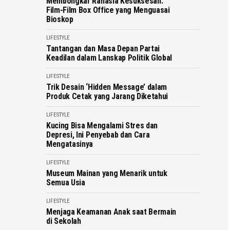
Membongkar Rahasia Kesuksesan:
Film-Film Box Office yang Menguasai
Bioskop
LIFESTYLE
Tantangan dan Masa Depan Partai
Keadilan dalam Lanskap Politik Global
LIFESTYLE
Trik Desain ‘Hidden Message’ dalam
Produk Cetak yang Jarang Diketahui
LIFESTYLE
Kucing Bisa Mengalami Stres dan
Depresi, Ini Penyebab dan Cara
Mengatasinya
LIFESTYLE
Museum Mainan yang Menarik untuk
Semua Usia
LIFESTYLE
Menjaga Keamanan Anak saat Bermain
di Sekolah