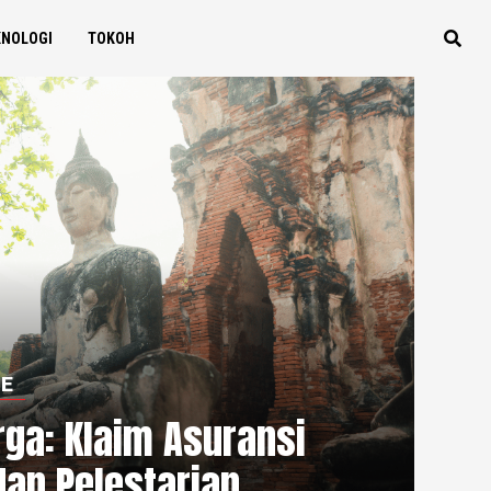
KNOLOGI
TOKOH
LE
rga: Klaim Asuransi
an Pelestarian