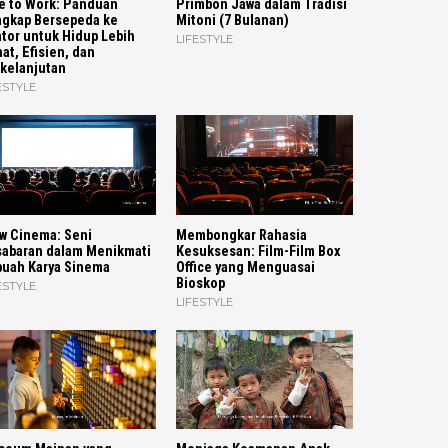
e to Work: Panduan
Primbon Jawa dalam Tradisi
gkap Bersepeda ke
Mitoni (7 Bulanan)
tor untuk Hidup Lebih
LIFESTYLE
at, Efisien, dan
kelanjutan
ESTYLE
w Cinema: Seni
Membongkar Rahasia
abaran dalam Menikmati
Kesuksesan: Film-Film Box
uah Karya Sinema
Office yang Menguasai
Bioskop
ESTYLE
LIFESTYLE