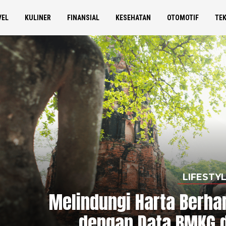
VEL
KULINER
FINANSIAL
KESEHATAN
OTOMOTIF
TE
LIFESTY
Melindungi Harta Berha
dengan Data BMKG d